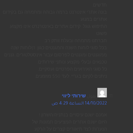
חדשים.
בונה אתרי אינטרנט ברמה גבוהה ומתמחה גם בקידום
אתרים במנוע
החיפוש גוגל. קידום אתרים באינטרנרט אינו מקצוע
פשוט.
חברתנו מתמחה ובעלת וותק רב
בכל סוגי לוחות השנה והמגנטים כגון: 1)לוחות שנה
ממוגנטים ומגנטים לפרסום עבור אינסטלטורים, גננים
טכנאים ובעלי מקצוע ונותני שירותים.
כל סוגי האירועים הפרטיים ועסקיים,
ניתנים לקיום בגריי, לעד 550 מוזמנים.
يقول
שירותי ליווי
:
14/10/2022 الساعة 4:29 ص
אמנם ישנם עיסויים בנתניה/השרון !
היום ישנם אתרים המציעים תמונות של
הנערות לצד תיאורים קצרים על הרקע