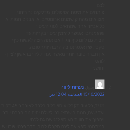
לכם,
פותחים את מיטת הטיפולים, מדליקים נר ריחני,
מוציאים מהתיק שמנים ארומטיים, או אבנים חמות, או
כל אביזר אחר שמתאים לסוג העיסוי
שהזמנתם. אפשר להזמין עיסוי בקריות עד
הבית גם ליום כיף זוגי ? אם אתה רוצה לעשות כיף
סקסי, שזו אלטרנטיבה הרבה יותר טובה.
אין חברה טובה יותר מאשר נערות ליווי בראשון לציון –
לוהט
וחושני.
يقول
נערות ליווי
:
15/10/2022 الساعة 12:04 ص
מנגד, כל עוד תקבלו עיסוי בלוד בלבד לאורך כ-45 דקות
ועד שעה, המחיר שתצטרכו לשלם יהיה נוח הרבה יותר
ויהפוך את חווית העיסוי לנגישה גם לכם!
במתחמי ספא עם לינה תקבלו לרוב, חדר פרטי שבו יש