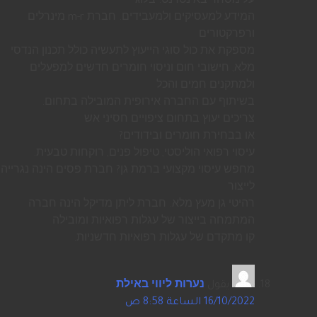
על מסחר באינטרנט. בלוג
המידע למעסיקים ולמעבידים. חברת m-r מינרלים
ורפרקטורים
מספקת את כול סוגי הייעוץ לתעשיה כולל תכנון הנדסי
מלא, חישובי חום וניסוי חומרים חדשים למפעלים
ולמתקנים חמים והכל
בשיתוף עם החברה אירופית המובילה בתחום.
צריכים יעוץ בתחום ציפויים חסיני אש
או בבחירת חומרים ובידודים?
עיסוי רפואי הוליסטי, טיפול פנים, רוקחות טבעית.
מחפש עיסוי מקצועי ברמת גן? חברת פסים הינה נגרייה
לייצור
רהיטי גן מעץ מלא. חברת ליתן מדיקל הינה חברה
המתמחה בייצור של עגלות רפואיות ומובילה
קו מתקדם של עגלות רפואיות חדשניות.
يقول
נערות ליווי באילת
:
16/10/2022 الساعة 8:58 ص