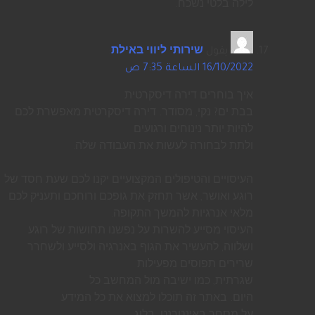
לילה בלטי נשכח.
يقول
שירותי ליווי באילת
:
16/10/2022 الساعة 7:35 ص
איך בוחרים דירה דיסקרטית
בבת ים? נקי, מסודר. דירה דיסקרטית מאפשרת לכם
להיות יותר נינוחים ורגועים
ולתת לבחורה לעשות את העבודה שלה.
העיסויים והטיפולים המקצועיים יקנו לכם שעת חסד של
רוגע ואושר, אשר תחזק את גופכם ורוחכם ותעניק לכם
מלאי אנרגיות להמשך התקופה.
העיסוי מסייע להשרות על נפשנו תחושות של רוגע
ושלווה, להעשיר את הגוף באנרגיה ולסייע ולשחרר
שרירים תפוסים מפעילות
שגרתית, כמו ישיבה מול המחשב כל
היום. באתר זה תוכלו למצוא את כל המידע