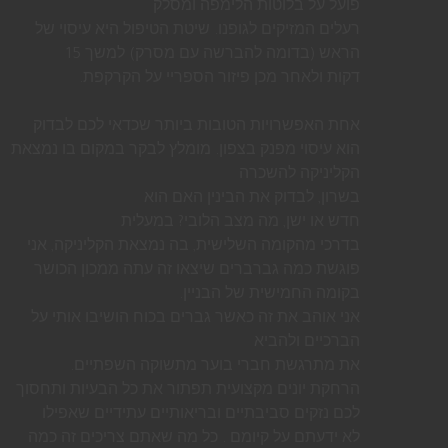
פועל על בלוטות הלימפה ומסלק
רעלים המזיקים לגופנו. שיטת הטיפול היא עיסוי של
הראש (בדומה להברשה עם מסרק) למשך 15
דקות ולאחר מכן פיזור הספריי על הקרקפת.
אחת האפשרויות הטובות ביותר שכדאי לכם לבדוק
הוא עיסוי מפנק בצפון. מומלץ לבקר במקום בו נמצאת
הקליניקה להשכרה
בשרון, לבדוק את הבינין האם הוא
חדש או ישן, מה מצב הלובי? במעלית
בדרכי מהקומה השלישית, בה נמצאת הקליניקה, אני
פוגשת כמה גברברים שיצאו זה עתה ממכון הכושר
בקומה החמישית של הבניין.
אני אוהב את זה כאשר גברים בכוח הושיבו אותי על
הברכיים ולהביא
את מתרגשת חברי בוער מתשוקה השפתיים.
הרחקת יונים מקצועית תפתור את כל הבעיות ותחסוך
לכם נזקים סביבתיים ובריאותיים עתידיים שאפילו
לא ידעתם על קיומם . כל מה שאתם צריכים זה כמה