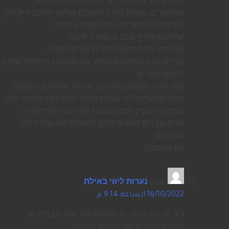
אתם בוחרים נערת ליווי ממש בלחיצת כפתור,
מתקשרים, ונערת ליווי בירושלים מגיעה אליכם תיק תיק.
נערות ליווי ירושלים, נערות שוות במיוחד
שיודעות לחייך אבל בו זמנית יודעות
גם לתת את התשובה לחיים שונים לגמרי,
גברים שרק מחפשים לשפר את מערכת היחסים שלכם,
יחסים אחרים,
מגע אחר, מפגשים אחרים, זה מה שתפגשו כשאתם
בוחרים נערות ליווי שוות במיוחד שמכירות את מה שהן
צריכות להעניק לכם ומבינות את העניין הדיסקרטי.
נשים וגברים מגיעים לכאן, לפעמים עם נערות ליווי
ולפעמים
עם מאהבת.
يقول
נערות ליווי באילת
:
16/10/2022 الساعة 9:14 م
כיף, זה כיף צרוף, הן מגיעות לאן שרק תבחרו או
שאתם מגיעים לאן שאתם קובעים