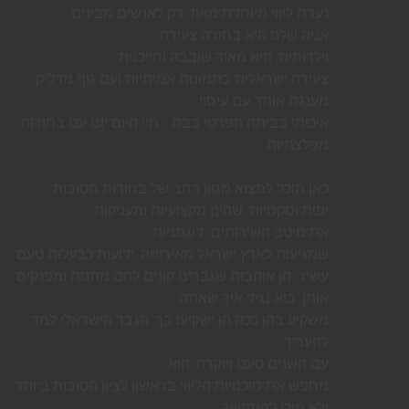
נערת ליווי מיוחדת מאוד רק לאנשים מבינים.
אניה שלנו היא בחורה צעירה
וילדותית, היא מאוד שובבה וחייכנית.
צעירה ישראלית בתמונות אמיתיות ועם גוף מדליק
מענגת אותך עם עיסוי
איכותי בביתה הפרטי בבת… חיי היום יום עם בחורות
מפלצתיות .
כאן תוכל למצוא מגוון רחב של בחורות חטובות,
יפות וסקסיות, שהינן מקצועיות ומעניקות
את מיטב השירותים. דוגמניות
שמגיעות לארץ ישראל מאירופה, ידועות כבעלות טעם
עשיר, הן אוהבות שגברים קונים להם מתנות ומפנקים
אותן, בוא נגיד איך שאתה
משקיע בהן ככה הן ישקיעו בך, הגבר הישראלי למד
להעריך
עם השנים טעם ויוקרה, הוא
מחפש את סוכנויות הליווי בראשון לציון הטובות ביותר