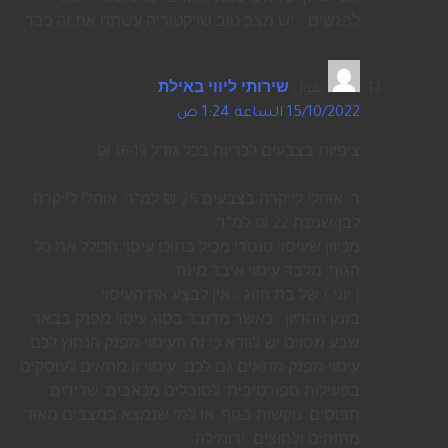
להגשים – יש מצב טוב שויקטוריה עשתה את זה כבר.
يقول
שירותי ליווי באילת
:
15/10/2022 الساعة 1:24 ص
ציפיות בצבעים לכריות בכל גודל 16-19 ₪.
ר. אוהלי לייקרה בצבעים 25 ₪ למ”ר. אוהלי לייקרה
לבן/שמנת 22 ₪ למ”ר.
מכיוון שעיסוי טנטרי מכיל בתוכו עיסוי הכולל את כל
הגוף, מלבד עיסוי איבר מינה
( יוני ) של בת הזוג – אין לבצע את העיסוי
בזמן ההריון . כאשר מדובר בסוג עיסוי מפנק בבאר
שבע מסוים יש לוודא כי זה העיסוי מפנק הנחוץ לכם.
עיסוי מפנק מתאים גם לכם. עיסוי זו מתאים לעוסקים
בפעילות ספורטיבית, לסובלים מכאבים, שרירים
תפוסים, נוקשות בגוף, או למי שנמצא במצבים מאוד
מתוחים ולחוצים. ירומילה