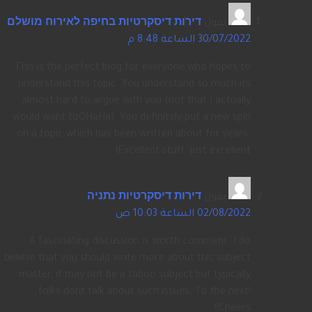
يقول
דירות דיסקרטיות בחיפה לאירוח מושלם
:
30/07/2022 الساعة 8:48 م
This is the perfect blog for everyone who hopes to
understand this topic. You understand so much its
almost hard to argue with you (not that I actually
would want toÖHaHa). You definitely put a new spin
on a topic which has been written about for years.
Excellent stuff, just excellent!
يقول
דירות דיסקרטיות נתניה
:
02/08/2022 الساعة 10:03 ص
A fascinating discussion is worth comment. I do
believe that you should write more about this subject
matter, it may not be a taboo subject but typically
folks dont talk about such issues. To the next!
Cheers!!