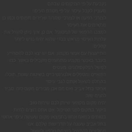
נקבעת על פי המיקומים שבהם
מעוניין לקבל עיסוי, על פי מטרת העיסוי
לצורכי רגיעה או לצורכי שחרור שרירים תפוסים וכמו כן,
מתאימים את העיסוי
למצבו הרפואי של המטופל. אם כן, איך ניתן להוזיל את
עלויות העיסוי מראש בכדי שהוא יהיה נגיש ליותר
קהלים?
התייעצות עם אנשי מקצוע: אם יש יצא לכם להסתייע
בעבר באנשי מקצוע מתחומים מקבילים באזור, כמו
למשל רפלקסולוגים, מעסים
רפואיים ומטפלים אלטרנטיביים בשיטות שונות, תוכלו
בהחלט לשאול אותם לגבי עיסוי
ארוטי בתל אביב ואם הם אכן מכירים מקום כזה, סביר
להניח שזה
יהיה מקום מקצועי שייתן לכם שירות טוב.
ביקור במקום לפני הטיפול: אם אתם רוצים להיות
בטוחים במאה אחוז בתמצאו מקום שעושה עיסוי ארוטי
בתל אביב שעונה על הדרישות שלכם, אנו
ממליצים להתחיל בשיחת טלפון ולשאול