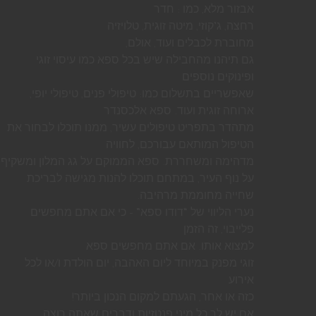
אבזור מלא, כמו : חדר
רחצה, ג’קוזי, מיטה זוגית, טלויזיה
מחוברת לכבלים ועוד, אולם,
גם תיהנו מהחבילה שיש בכל ספא כמו עיסוי זוגי
ופינוקים נוספים
שאפשריים בתשלום כמו: טיפולי פנים, טיפולי יופי,
ארוחה זוגית ועוד. ספא אלכסנדר
מתהדר בתפריט טיפולים עשיר, ממנו תוכלו לבחור את
הטיפול המותאם עבורכם, לחוויה
מדהימה ומשחררת. ספא הממוקם על גג המלון ומשקיף
על נוף העיר, במתחם תוכלו להנות מגישה לבריכת
שחייה מחוממת מרהיבה.
נערי הליווי של “דודו ספא” – כי אם אתם מחפשים
פלייבוי, זה הזמן
למצוא אותו. אם אתם מחפשים ספא
זוגי מפנק במיוחד ליום האהבה, יום הולדת ו/או לכל
אירוע
כזה או אחר, הגעתם למקום הנכון ביותר!
אם יש לך כל מיני פנטזיות ודברים שאתה רוצה