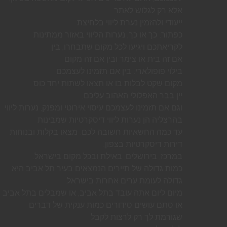
אלא רק לגלוש לאתר
ייעודי ולהזמין נערת ליווי בלחיצת
כפתור. כך או כך, נערות הליווי באזור ממתינות
לקריאתכם ויגיעו לכל מקום שתבחרו, בין
אם זה בית או צימר ובין אם זה מקום
בילוי פופולארי. בין אם תזמינו לעצמכם
מקום שקט לבלות בו או תצאו לשתות יחד כוס
יין בבר האפלולי האהוב עליכם,
וגם אם תזמינו לעצמכם עיסוי אירוטי ומפנק, נערות ליווי
בהרצליה הן נערות ליווי דיסקרטיות שמבינות
עד כמה החשאיות חשובה לכם. מצאו בקלות ובנוחות
דירות דיסקרטיות בצפון,
במרכז, בירושלים, באילת ובכל מקום בישראל.
כמות גדולה של תיירים הנמצאים בעיר תל אביב היא
גדולה לעומת ערים אחרות בישראל.
מיום ליום אתה עובד בתל אביב, או שמבלים בתל אביב
או סתם עושים סידורים כמות ענקית של דברים
שגורמת לך רק לרצות לקבל