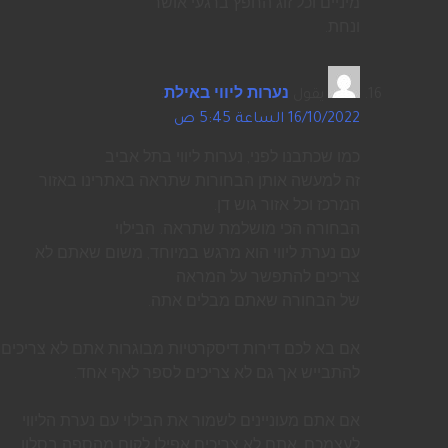
מיניים וכל זוג החפץ ברגעי אושר
ונחת.
يقول
נערות ליווי באילת
:
16/10/2022 الساعة 5:45 ص
כמו שכתבנו לפני, נערות ליווי בתל אביב
זה למעשה אותן הבחורות שתראה באתרינו באזור
המרכז וכל אזור גוש דן.
הבחורה הכי מושלמת שתראה. הבילוי
עם נערת ליווי הוא מרגש במיוחד, משום שאתם לא
צריכים להתפשר על המראה
של הבחורה שאתם מבלים אתה.
אם בא לכם דירות דיסקרטיות מבוגרות אתם לא צריכים
להתבייש אך גם לא צריכים לספר לאף אחד.
אם אתם מעוניינים לשמור את הבילוי עם נערת הליווי
לעצמכם, אתם לא צריכים אפילו לקום מהספה בסלון,