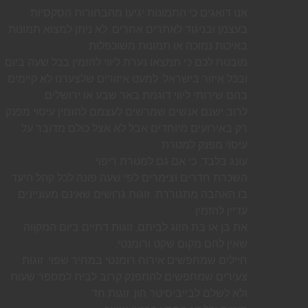
אנו דואגים כי התמונות יגיעו מהבחורות הסקסיות
בעצמן ובניגוד לאתרים אחרים, לא ניתן למצוא תמונות
באיכות נמוכה או תמונות משוכפלות.
מובטח לכם כי תמצאו נערת ליווי להזמין בכל שעה ביום
ובכל איזור בישראל, למעט איזורים שלצערנו לא קיימים
בהם שירותי ליווי דוגמת באר שבע או ירושלים.
לרוב ישנם אנשים שמרשים לעצמם להזמין עיסוי מפנק
רק באירועים מיוחדים אבל לא אצל כולם מדובר על
עיסוי מפנק למטרת
עונג בלבד, כי אם גם למטרת ריפוי.
השכרת חדרים וצימרים לפי שעה פונה לכל קהל היעד
בו האהבה מתגוררת: זוגות גרושים שאינם מעוניינים
עדיין להזמין
את בן או בת הזוג לביתם, זוגות דתיים ביום המקווה
שאין להם מקום שקט ורומנטי,
חיילים שמחפשים אירוח רומנטי במחיר שפוי, זוגות
צעירים שמחפשים להתפנק קרוב לבית למספר שעות
ולא לשלם לבייביסיטר הון, זוגות חד