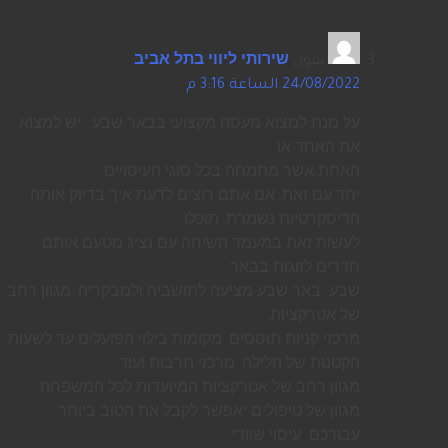
يقول
שירותי ליווי בתל אביב
:
24/08/2022 الساعة 3:16 م
על מנת למצוא מעסה מקצועי בבאר שבע , יש למצוא
את האחד או
האחת אשר מתמחה בכל סוגי העיסויים.
יחד עם זאת, אם אתם רוצים לדעת איך בדיוק אותה
הדיסקרטיות נשמרת, תוכלו
לעשות זאת במעמד השיחה עם נציג מטעם אותם
חדרים לזוגות בבאר
שבע. באר שבע מציעה לתושביה ולמבקריה, מגוון רחב
של אטרקציות:
מרכזי קניות תוססים, מקומות בילוי הפועלים עד לשעות
הקטנות של הלילה, מרכזי תרבות ועוד
מגוון רחב של אטרקציות המיועדות לכל המשפחה.
מגוון של טיפולים יאפשר לקבל את הטוב ביותר
עבורכם: עיסוי שוודי