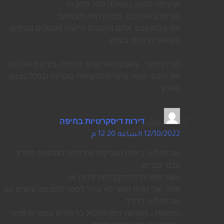
או עיסוי מפנק בעפולה ללא ספק זה
העיסוי בשבילכם. במידה ולא מצאתם
את מבוקשכם, אתם מוזמנים לראות מטפלים נוספים
בקטגוריה עיסוי בצפון.
מורן נחמני – מאמן כושר אישי בחיפה, מציע מגוון רחב
של אימוני כושר אישיים ללקוחות בקריות ובכלל בצפון
הארץ.
يقول
דירות דיסקרטיות בחיפה
:
12/10/2022 الساعة 12:20 م
נערות ליווי בימינו מעניקות שירותים המהווים פתרון
עבור גברים
אשר עשויים להזדקק לשירות זה או
אחר. אני מניח שאני לא צריך לספר לכם מה עושים עם
נערות ליווי בחדר
המיטות… מעכשיו ניתן לפלפל כל אירוע עסקי או פרטי