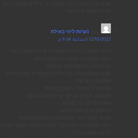
שעות בהן הבייביסיטר תשמור על הילדים ואתם יכולים
להיות חופשיים לבלות.
يقول
נערות ליווי באילת
:
12/10/2022 الساعة 9:34 م
אישה מפנקת בדירה דיסקרטית פרטית ונקייה בעיר
חיפה מחכה לך שתגיע בתיאום מראש.
נערות ליווי בראשון לציון מעניקות
חוויה מפנקת עבור גברים מכל המגזרים ומכל הגילים
שמזמינים שירותי
נערות ליווי במרכז. חשוב כמובן מי
המעסה, לעתים גברים יעדיפו אישה מעסה
ונשים יעדיפו גבר מעסה.
בראשון לציון תוכלו למצוא
מבחר מכוני עיסוי עם נערות ומעסות מקצועיות
אשר יודעות איך לפנק גבר. ויקה אילתויקה מעסה צעירה
לעיסוי שמנים בליווי