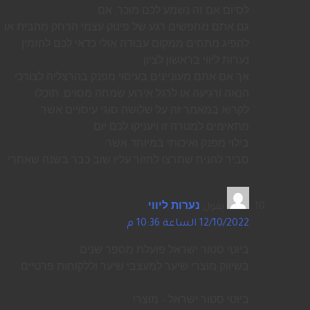
לסיום אם זה נשמע לכם מוכר, אם
גם אתם מחפשים רגע של פינוק עצמי הרחק מהבית או
להפיג מתחים ממקום עבודה אולי כדאי לכם להזמין
נערות ליווי בראשון לציון.
אך אם אתם מעוניינים בעיסוי מפנק בהרצליה לצורכי
הנאה ורגיעה או לרגל אירוע שמחה מסוים, תוכלו
לקרוא במאמר זה על שלושה סוגי עיסויים אשר
מתאימים למטרה זו ויעניקו לכם יום
בילוי מפנק ואיכותי במיוחד אשר
סביר להניח שתרצו לחזור עליו שוב כבר בשנה שאחרי.
يقول
נערות ליווי
:
12/10/2022 الساعة 10:36 م
ביוטי סטור ישראל פועלת מספר שנים
בשיווק מוצרי שיער למעצבי שיער וללקוחות פרטיים.
ביוטי סטור ישראל – מוצרי