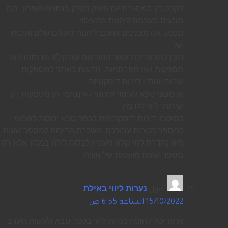
לקבל רק במסגרת יום פינוק מפנק בנתניה/השרון , הם
מונעים מעצמם ליהנות מהעיסוי
מפנק. אנו מזמינים אתכם ליהנות מעולם שלם ואיכותי
של
תוכן למבוגרים כאשר המודעות עצמן לא מרמזות ו/או
מספקות ו/או מפרסמות. מדעות באתר למספקות
שרותי זנות / דירות דיסקטיות
או מכוני ספא לעיסוי אירוטי / אינטימי, הן מספקות רק
שירותי ליווי ללו מין.
לסיכום, דירות דיסקרטיות בכפר סבא יכולות לשמש
למספר מטרות עבורכם, השכרת הדירות למספר שעות
היא נהדרת למי שלא מעוניין לבלות לילה במלון, אלא רק
מספר שעות מועטות של חוויה.
يقول
נערות ליווי באילת
:
15/10/2022 الساعة 6:55 ص
אתה יכול להזמין נערות ליווי בכפר סבא ולעשות הערב