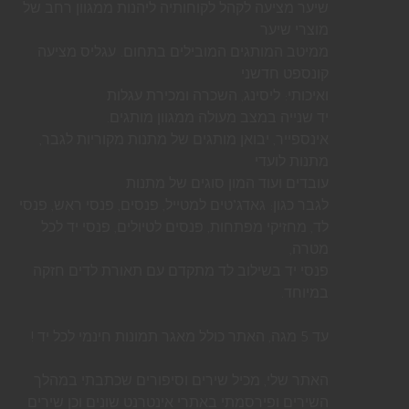
שיער מציעה לקהל לקוחותיה ליהנות ממגוון רחב של
מוצרי שיער
ממיטב המותגים המובילים בתחום. עגליס מציעה
קונספט חדשני
ואיכותי: ליסינג, השכרה ומכירת עגלות
יד שנייה במצב מעולה ממגוון מותגים.
אינספייר, יבואן מותגים של מתנות מקוריות לגבר,
מתנות לועדי
עובדים ועוד המון סוגים של מתנות
לגבר כגון: גאדג’טים למטייל, פנסים, פנסי ראש, פנסי
לד, מחזיקי מפתחות, פנסים לטיולים, פנסי יד לכל
מטרה,
פנסי יד בשילוב לד מתקדם עם תאורת לדים חזקה
במיוחד.
עד 5 מגה, האתר כולל מאגר תמונות חינמי לכל יד !
האתר שלי, מכיל שירים וסיפורים שכתבתי במהלך
השירים ופירסמתי באתרי אינטרנט שונים וכן שירים