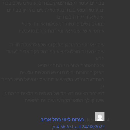
בבת ים, עיסוי רקמות עמוק בבת ים, עיסוי משולב בבת
ים, עיסוי רפואי בבת ים, עיסוי לנשים בהיריון בבת ים
ועיסוי אחרי לידה בבת ים.
כמו גם נשים פרטיות המעניקות אירוח ועיסוי
אירוטי אישי. עיסוי אירוטי רמת גן הכנסו עכשיו.
עיסוי אירוטי ברמת גן מפנק ומושקע להענקת חווית
עיסוי מענגת תוכלו למצוא בפורטל סקס אדיר בעמוד
הבא,
אז להנאתכם מחכים ? מתחמי ספא
מפנק ברחובות. היכנס ומצא המלצות גולשים,
חוות דעת ומידע מקצועי אודות עיסוי וטיפול ספא ברמת
גן.
דפי זהב מציגים רשימה של מעסים מומלצים ברמת גן
שיעניקו לך מסאז’ מקצועי ועיסויים רפואיים.
يقول
נערות ליווי בתל אביב
:
24/08/2022 الساعة 4:56 م