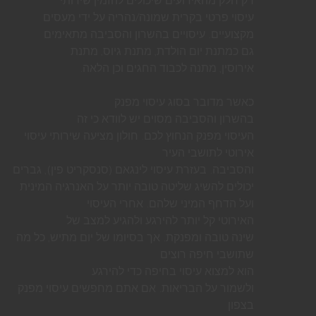
רק חלק מהאירועים שיכולים להזמין שירותי
עיסוי פרטי בקרית שמונה/נהריה על ידי מעסים
מקצועיים. עיסויים בהשרון והסביבה מתאימים
גם כמתנת יום הולדת, מתנת גיוס, מתנת
אירוסין, מתנה לכבוד החגים וכן הלאה.
כאשר מדובר בסוג עיסוי מפנק
בהשרון והסביבה מסוים יש לוודא כי זה
העיסוי מפנק הנחוץ לכם. חולון מציעה שירותי עיסוי
אירוטי לתושבי העיר
והסביבה. בעזרת עיסוי לינגאם (סנסקריט פין), גברים
יכולים להשיג שליטה טובה יותר על האנרגיה המינית
ועל הדחף המיני שלהם. אחרי העיסוי
האירוטי קל יותר להירגע ולהגיע למצב של
שינה טובה ומפנקת. אך בסיומו של יום מתיש, כל מה
שתושבי חיפה רוצים
הוא למצוא עיסוי בחיפה כדי להירגע
ולשמור על הבריאות. אם אתם מחפשים עיסוי מפנק
בצפון