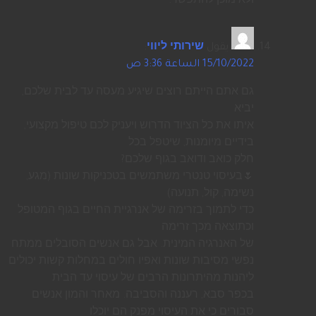
ולא מוכן להתפשר.
يقول
שירותי ליווי
:
15/10/2022 الساعة 3:36 ص
גם אתם הייתם רוצים שיגיע מעסה עד לבית שלכם,
יביא
איתו את כל הציוד הדרוש ויעניק לכם טיפול מקצועי,
בידיים מיומנות, שיטפל בכל
חלק כואב ודואב בגוף שלכם?
🌷בעיסוי טנטרי משתמשים בטכניקות שונות (מגע,
נשימה, קול, תנועה)
כדי לתמוך בזרימה של אנרגיית החיים בגוף המטופל
וכתוצאה מכך זרימה
של האנרגיה המינית. אבל גם אנשים הסובלים ממתח
נפשי מסיבות שונות ואפיו חולים במחלות קשות יכולים
ליהנות מהיתרונות הרבים של עיסוי עד הבית
בכפר סבא, רעננה והסביבה. מאחר והמון אנשים
סבורים כי את העיסוי מפנק הם יוכלו