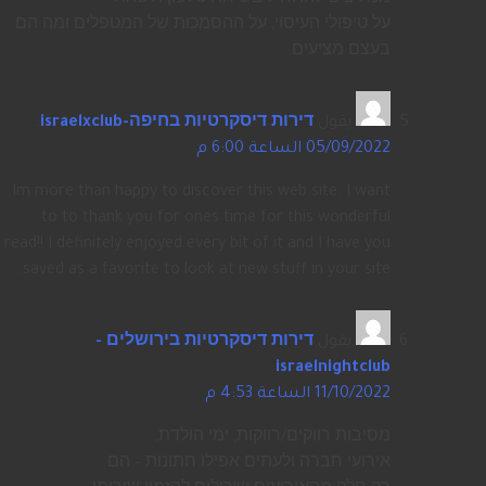
על טיפולי העיסוי, על ההסמכות של המטפלים ומה הם
בעצם מציעים.
يقول
דירות דיסקרטיות בחיפה-israelxclub
:
05/09/2022 الساعة 6:00 م
Im more than happy to discover this web site. I want
to to thank you for ones time for this wonderful
read!! I definitely enjoyed every bit of it and I have you
saved as a favorite to look at new stuff in your site.
يقول
דירות דיסקרטיות בירושלים -
:
israelnightclub
11/10/2022 الساعة 4:53 م
מסיבות רווקים/רווקות, ימי הולדת,
אירועי חברה ולעתים אפילו חתונות – הם