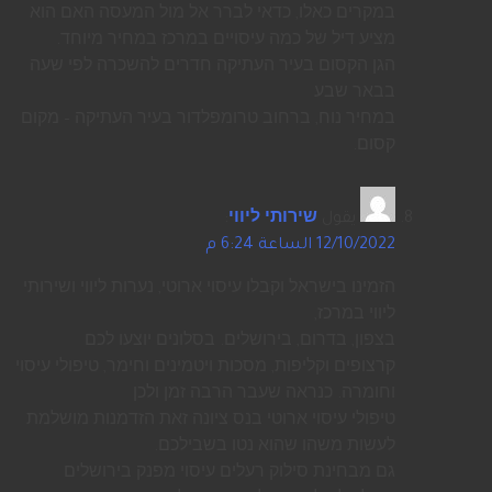
במקרים כאלו, כדאי לברר אל מול המעסה האם הוא
מציע דיל של כמה עיסויים במרכז במחיר מיוחד.
הגן הקסום בעיר העתיקה חדרים להשכרה לפי שעה
בבאר שבע
במחיר נוח, ברחוב טרומפלדור בעיר העתיקה – מקום
קסום.
يقول
שירותי ליווי
:
12/10/2022 الساعة 6:24 م
הזמינו בישראל וקבלו עיסוי ארוטי, נערות ליווי ושירותי
ליווי במרכז,
בצפון, בדרום, בירושלים. בסלונים יוצעו לכם
קרצופים וקליפות, מסכות ויטמינים וחימר, טיפולי עיסוי
וחומרה. כנראה שעבר הרבה זמן ולכן
טיפולי עיסוי ארוטי בנס ציונה זאת הזדמנות מושלמת
לעשות משהו שהוא נטו בשבילכם.
גם מבחינת סילוק רעלים עיסוי מפנק בירושלים