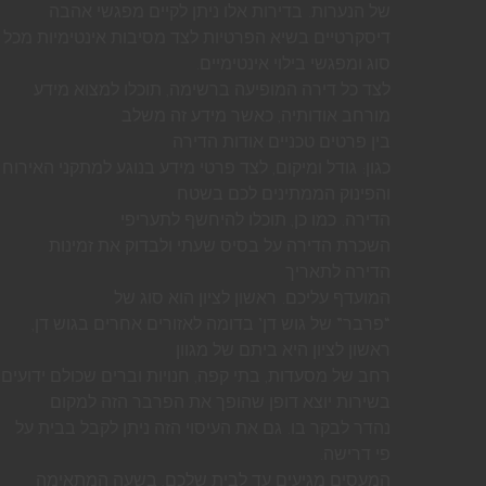
של הנערות. בדירות אלו ניתן לקיים מפגשי אהבה
דיסקרטיים בשיא הפרטיות לצד מסיבות אינטימיות מכל
סוג ומפגשי בילוי אינטימיים.
לצד כל דירה המופיעה ברשימה, תוכלו למצוא מידע
מורחב אודותיה, כאשר מידע זה משלב
בין פרטים טכניים אודות הדירה
כגון: גודל ומיקום, לצד פרטי מידע בנוגע למתקני האירוח
והפינוק הממתינים לכם בשטח
הדירה. כמו כן, תוכלו להיחשף לתעריפי
השכרת הדירה על בסיס שעתי ולבדוק את זמינות
הדירה לתאריך
המועדף עליכם. ראשון לציון הוא סוג של
“פרבר” של גוש דן’ בדומה לאזורים אחרים בגוש דן,
ראשון לציון היא ביתם של מגוון
רחב של מסעדות, בתי קפה, חנויות וברים שכולם ידועים
בשירות יוצא דופן שהופך את הפרבר הזה למקום
נהדר לבקר בו. גם את העיסוי הזה ניתן לקבל בבית על
פי דרישה.
המעסים מגיעים עד לבית שלכם, בשעה המתאימה