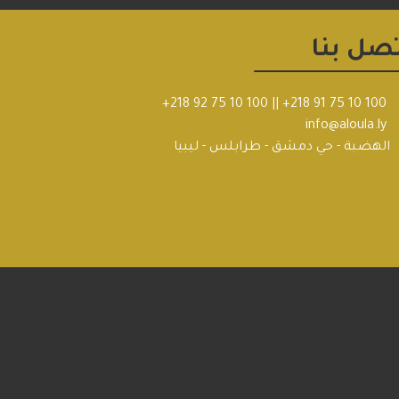
صل بنا
+218 92 75 10 100
||
+218 91 75 10 100
info@aloula.ly
الهضبة - حي دمشق - طرابلس - ليبيا