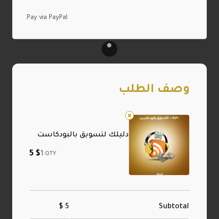
Pay via PayPal.
وصف الطلب
دليلك لتسويق بالبودكاست
5
$
1
QTY:
$
5
Subtotal