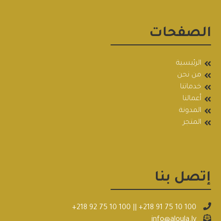
الصفحات
الرئيسية
من نحن
خدماتنا
أعمالنا
المدونة
المتجر
إتصل بنا
+218 92 75 10 100
||
+218 91 75 10 100
info@aloula.ly