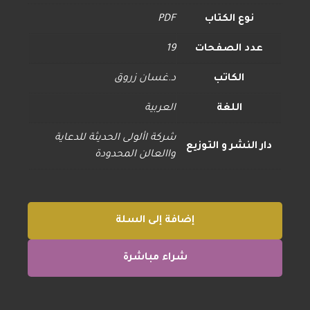
نوع الكتاب
PDF
عدد الصفحات
19
الكاتب
د.غسان زروق
اللغة
العربية
شركة األولى الحديثة للدعاية
دار النشر و التوزيع
واالعالن المحدودة
إضافة إلى السلة
شراء مباشرة