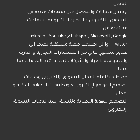
المجال
بإجتياز إمتحانات والتحصل علي شهادات عديدة في
التسويق اإللكتروني و التجارة اإللكترونية بشهادات
معتمدة من
Hubspot, Microsoft, GoogleوLinkedIn , Youtube ,
Twitter , واالن أصبحت مهنة مستقلة تهدف الي
تقديم مستوي عالي من االستشارات التجارية واالدارية
والتسويقية لالفراد والشركات لتقديم هذه الخدمات بما
فيها
خطط متكاملة العمال التسويق اإللكتروني وخدمات
تصميم المواقع اإللكتروني ة وتطبيقات الهواتف الذكية و
أعمال
التصميم للهوية البصرية وتنسيق إستراتيجيات التسويق
اإللكتروني